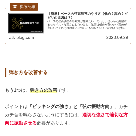
【簡単】ベースの弦高調整のやり方【低め？高め？ビ
ビリの原因は？】
ベースの弦高調整のやり方が知りたい！それと、せっかく調整す
るならベストな高さにしたいけど、弦高は低めが良いの？高めが
良いの？それぞれの違いについても知りたい！上記のような悩み
を解決するため、本記事ではベースの弦高調整のやり方を解説す
ると共に...
atk-blog.com
2023.09.29
弾き方を改善する
もう1つは、
弾き方の改善
です。
ポイントは
『ピッキングの強さ』と『弦の振動方向』
。カチ
カチ音を鳴らさないようにするには、
適切な強さで適切な方
向に振動させる
必要があります。