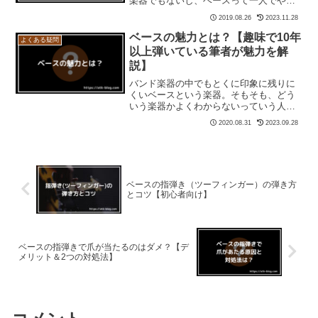
楽器でもないし、ベースって一人でやっ
てもつまらない？こんな疑問をお持ちの
2019.08.26
2023.11.28
方、意外と多いのではないでしょうか。
これからベースを始めようと思っている
ベースの魅力とは？【趣味で10年
よくある疑問
人に、私は全身全霊の力を...
以上弾いている筆者が魅力を解
説】
バンド楽器の中でもとくに印象に残りに
くいベースという楽器。そもそも、どう
いう楽器かよくわからないっていう人も
多いみたいですね。また、ギターやドラ
2020.08.31
2023.09.28
ムのような目立つ楽器ではないので、ど
うしても不人気になりがちです。じゃん
けんで負けてベースを担当...
ベースの指弾き（ツーフィンガー）の弾き方
とコツ【初心者向け】
ベースの指弾きで爪が当たるのはダメ？【デ
メリット＆2つの対処法】