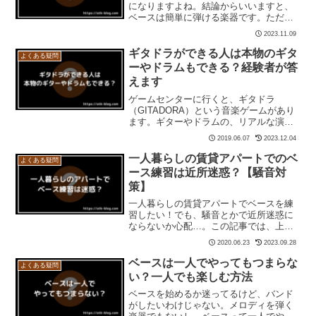
になりますよね。結論からいいますと、
ベースは簡単に弾ける楽器です。ただ
し、ベースにはベースの難しさがちゃん
2023.11.09
とあります。どういうことなのか、この
記事では、ベースが簡単と言われる理由
ギタドラができる人は本物のギタ
よくある疑問
と、ベースの難しさについて...
ーやドラムもできる？経験者が答
えます
ゲームセンターに行くと、ギタドラ
（GITADORA）という音楽ゲームがあり
ます。ギターやドラムの、リアルな演奏
を体感できるゲーム！…らしいです。ギ
2019.06.07
2023.12.04
タドラを知らない人にギタドラのことを
話すとギタドラが上手い人って本物のギ
一人暮らしの賃貸アパートでのベ
よくある疑問
ターやドラムもできるの...
ース練習は近所迷惑？【騒音対
策】
一人暮らしの賃貸アパートでベースを練
習したい！でも、騒音とかで近所迷惑に
ならないか心配…。この記事では、上記
の疑問を解決していきます！本記事の内
2020.06.23
2023.09.28
容一人暮らしの賃貸アパートでのベース
練習は近所迷惑？賃貸アパートでベース
ベースは一人でやってもつまらな
よくある疑問
練習するときに気をつける...
い？一人でも楽しむ方法
ベースを始めるか迷ってるけど、バンド
がしたいわけじゃない。メロディを弾く