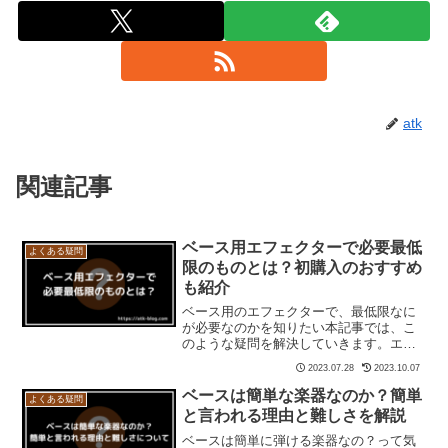
atk
関連記事
ベース用エフェクターで必要最低
よくある疑問
限のものとは？初購入のおすすめ
も紹介
ベース用のエフェクターで、最低限なに
が必要なのかを知りたい本記事では、こ
のような疑問を解決していきます。エレ
キギターやエレキベースには、非常にた
2023.07.28
2023.10.07
くさんの種類のエフェクターがありま
す。たくさんありすぎて、どのようなエ
ベースは簡単な楽器なのか？簡単
よくある疑問
フェクターが必要なのかって...
と言われる理由と難しさを解説
ベースは簡単に弾ける楽器なの？って気