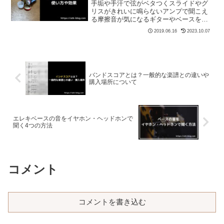
手垢や手汗で弦がベタつくスライドやグ
リスがきれいに鳴らないアンプで聞こえ
る摩擦音が気になるギターやベースを弾
いていると、このような悩みが出てくる
2019.06.16
2023.10.07
と思います。これらはすべて、弦の摩擦
による演奏性の悪化が原因で起こるもの
です。そんな悩みを解決し...
バンドスコアとは？一般的な楽譜との違いや
購入場所について
エレキベースの音をイヤホン・ヘッドホンで
聞く4つの方法
コメント
コメントを書き込む