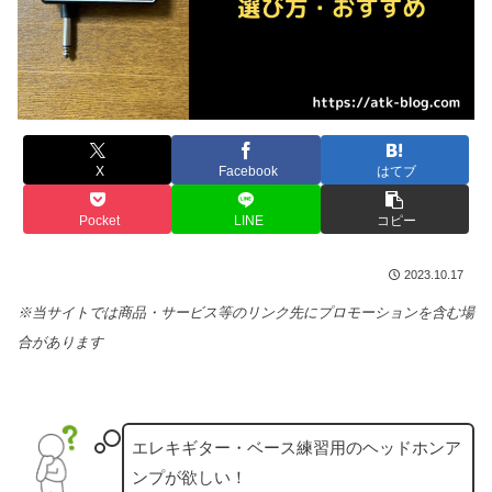
X
Facebook
はてブ
Pocket
LINE
コピー
2023.10.17
※当サイトでは商品・サービス等のリンク先にプロモーションを含む場
合があります
エレキギター・ベース練習用のヘッドホンア
ンプが欲しい！