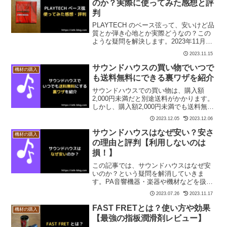
のか？実際に使ってみた感想と評
判
PLAYTECH のベース弦って、安いけど品
質とか弾き心地とか実際どうなの？この
ような疑問を解決します。2023年11月現
在、サウンドハウスで680円と破壊的な安
2023.11.15
さ。安さゆえ品質が気になる、買って後
悔しないか心配、という人も多いと思い
サウンドハウスの買い物でいつで
機材の購入
ます。...
も送料無料にできる裏ワザを紹介
サウンドハウスでの買い物は、購入額
2,000円未満だと別途送料がかかります。
しかし、購入額2,000円未満でも送料無料
にできる裏ワザがありました。消費者と
2023.12.05
2023.12.06
しては、いつでもお得に買い物したいで
すよね。ブラックな方法ではなく、公式
サウンドハウスはなぜ安い？安さ
機材の購入
も認めている方...
の理由と評判【利用しないのは
損！】
この記事では、サウンドハウスはなぜ安
いのか？という疑問を解消していきま
す。PA音響機器・楽器や機材などを扱う
大手通販会社のサウンドハウス。その特
2023.07.26
2023.11.17
徴は、とにかく安いこと。安く購入でき
るのはありがたいことですが、安いなり
FAST FRETとは？使い方や効果
機材の購入
の理由があるのでは？と、...
【最強の指板潤滑剤レビュー】