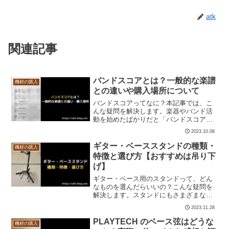
atk
関連記事
バンドスコアとは？一般的な楽譜
機材の購入
との違いや購入場所について
バンドスコアってなに？本記事では、こ
んな疑問を解決します。楽器やバンド活
動を始めたばかりだと「バンドスコア」
ってなんのことかよくわからないですよ
2023.10.08
ね。この記事では、バンドスコアとはな
にか？という点から下記の内容をお届け
ギター・ベーススタンドの種類・
機材の購入
します。バンドスコアとは...
特徴と選び方【おすすめは吊り下
げ】
ギター・ベース用のスタンドって、どん
なものを選んだらいいの？こんな疑問を
解決します。スタンドにもさまざまな種
類があります。本記事では、ギター・ベ
2023.11.28
ース用スタンドの選び方と、種類・特
徴・おすすめについて解説していきま
PLAYTECH のベース弦はどうな
機材の購入
す。本記事を読めば、あなたに...